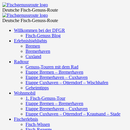
Veranstaltungen
Fischgenussroute
Deutsche Fisch-Genuss-Route
für
Veranstaltungen
Fischgenussroute
8.
Deutsche Fisch-Genuss-Route
für
August
Skip
Willkommen bei der DFGR
8.
to
Fisch-Genuss Blog
2026
August
content
Erlebnishighlights
–
Bremen
2026
Bremerhaven
Seite 4
–
Cuxland
–
Radtour
Seite 4
Genuss-Touren mit dem Rad
Fischgenussroute
–
Etappe Bremen – Bremerhaven
Etappe Bremerhaven – Cuxhaven
Fischgenussroute
Etappe Cuxhaven – Otterndorf – Wischhafen
Geheimtipps
Wohnmobil
1. Fisch-Genuss-Tour
Etappe Bremen – Bremerhaven
Etappe Bremerhaven – Cuxhaven
Etappe Cuxhaven – Otterndorf – Krautsand – Stade
Fischerlebnis
Fisch-Wissen
Fisch-Rezepte