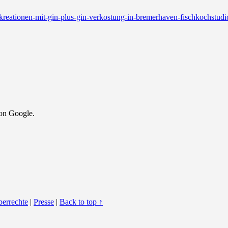
-fischkreationen-mit-gin-plus-gin-verkostung-in-bremerhaven-fischkochs
von Google.
berrechte
|
Presse
|
Back to top ↑