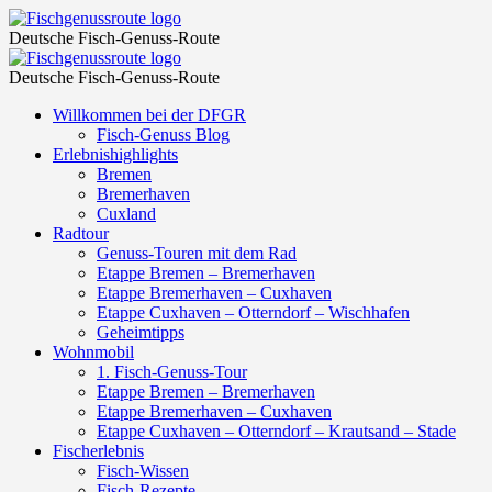
„Gin
Fischgenussroute
Deutsche Fisch-Genuss-Route
Fisch“
„Gin
Fischgenussroute
–
Deutsche Fisch-Genuss-Route
Fisch“
Fischkreationen
Skip
Willkommen bei der DFGR
–
to
Fisch-Genuss Blog
mit
Fischkreationen
content
Erlebnishighlights
Gin
Bremen
mit
Bremerhaven
/
Gin
Cuxland
plus
Radtour
/
Genuss-Touren mit dem Rad
Gin-
plus
Etappe Bremen – Bremerhaven
Verkostung
Etappe Bremerhaven – Cuxhaven
Gin-
Etappe Cuxhaven – Otterndorf – Wischhafen
–
Verkostung
Geheimtipps
Fischgenussroute
Wohnmobil
–
1. Fisch-Genuss-Tour
Fischgenussroute
Etappe Bremen – Bremerhaven
Etappe Bremerhaven – Cuxhaven
Etappe Cuxhaven – Otterndorf – Krautsand – Stade
Fischerlebnis
Fisch-Wissen
Fisch-Rezepte