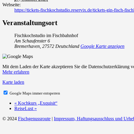
Webseite:
https://tickets-fischkochstudio.reservix.de/tickets-gin-fisch
Veranstaltungsort
Fischkochstudio im Fischbahnhof
Am Schaufenster 6
Bremerhaven
,
27572
Deutschland
Google Karte anzeigen
Mit dem Laden der Karte akzeptieren Sie die Datenschutzerklärung 
Mehr erfahren
Karte laden
Google Maps immer entsperren
«
Kochkurs „Exquisit“
ReiseLust
»
© 2024
Fischgenussroute
|
Impressum, Haftungsausschluss und Urhe