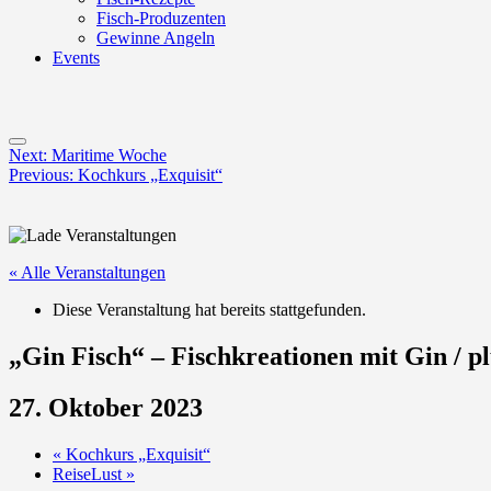
Fisch-Produzenten
Gewinne Angeln
Events
Menu
Post
Next:
Maritime Woche
Previous:
Kochkurs „Exquisit“
navigation
« Alle Veranstaltungen
Diese Veranstaltung hat bereits stattgefunden.
„Gin Fisch“ – Fischkreationen mit Gin / p
27. Oktober 2023
«
Kochkurs „Exquisit“
ReiseLust
»