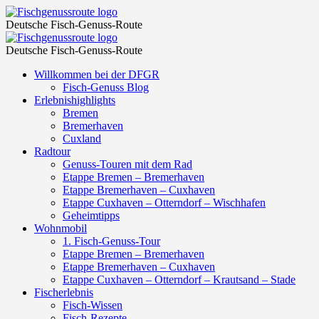
Fisch-
Fischgenussroute
Deutsche Fisch-Genuss-Route
Produzenten
Fisch-
Fischgenussroute
–
Deutsche Fisch-Genuss-Route
Produzenten
Fischgenussroute
Skip
Willkommen bei der DFGR
–
to
Fisch-Genuss Blog
Fischgenussroute
content
Erlebnishighlights
Bremen
Bremerhaven
Cuxland
Radtour
Genuss-Touren mit dem Rad
Etappe Bremen – Bremerhaven
Etappe Bremerhaven – Cuxhaven
Etappe Cuxhaven – Otterndorf – Wischhafen
Geheimtipps
Wohnmobil
1. Fisch-Genuss-Tour
Etappe Bremen – Bremerhaven
Etappe Bremerhaven – Cuxhaven
Etappe Cuxhaven – Otterndorf – Krautsand – Stade
Fischerlebnis
Fisch-Wissen
Fisch-Rezepte