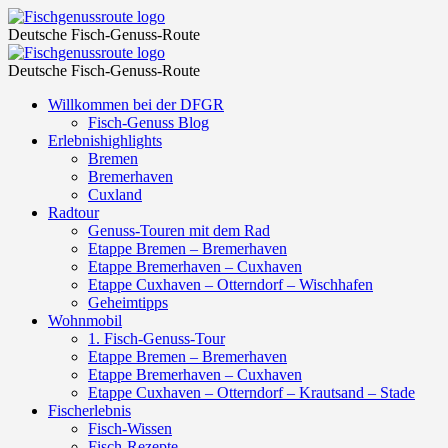
Kochshow
Fischgenussroute
Deutsche Fisch-Genuss-Route
Original
Kochshow
Fischgenussroute
mit
Deutsche Fisch-Genuss-Route
Original
kalt-
Skip
Willkommen bei der DFGR
mit
to
Fisch-Genuss Blog
warmem
kalt-
content
Erlebnishighlights
Fischbuffet
Bremen
warmem
Bremerhaven
–
Fischbuffet
Cuxland
Fischgenussroute
Radtour
–
Genuss-Touren mit dem Rad
Fischgenussroute
Etappe Bremen – Bremerhaven
Etappe Bremerhaven – Cuxhaven
Etappe Cuxhaven – Otterndorf – Wischhafen
Geheimtipps
Wohnmobil
1. Fisch-Genuss-Tour
Etappe Bremen – Bremerhaven
Etappe Bremerhaven – Cuxhaven
Etappe Cuxhaven – Otterndorf – Krautsand – Stade
Fischerlebnis
Fisch-Wissen
Fisch-Rezepte