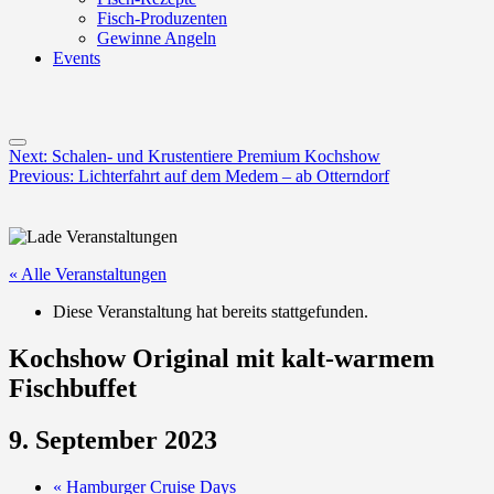
Fisch-Produzenten
Gewinne Angeln
Events
Menu
Post
Next:
Schalen- und Krustentiere Premium Kochshow
Previous:
Lichterfahrt auf dem Medem – ab Otterndorf
navigation
« Alle Veranstaltungen
Diese Veranstaltung hat bereits stattgefunden.
Kochshow Original mit kalt-warmem
Fischbuffet
9. September 2023
«
Hamburger Cruise Days