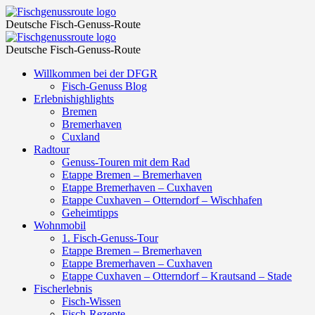
Rhinplate
Fischgenussroute
Deutsche Fisch-Genuss-Route
Rund
Rhinplate
Fischgenussroute
–
Deutsche Fisch-Genuss-Route
Rund
Gaffeltreffen
Skip
Willkommen bei der DFGR
–
to
Fisch-Genuss Blog
–
Gaffeltreffen
content
Erlebnishighlights
Fischgenussroute
Bremen
–
Bremerhaven
Fischgenussroute
Cuxland
Radtour
Genuss-Touren mit dem Rad
Etappe Bremen – Bremerhaven
Etappe Bremerhaven – Cuxhaven
Etappe Cuxhaven – Otterndorf – Wischhafen
Geheimtipps
Wohnmobil
1. Fisch-Genuss-Tour
Etappe Bremen – Bremerhaven
Etappe Bremerhaven – Cuxhaven
Etappe Cuxhaven – Otterndorf – Krautsand – Stade
Fischerlebnis
Fisch-Wissen
Fisch-Rezepte