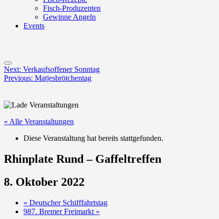
Fisch-Produzenten
Gewinne Angeln
Events
Menu
Post
Next:
Verkaufsoffener Sonntag
Previous:
Matjesbrötchentag
navigation
« Alle Veranstaltungen
Diese Veranstaltung hat bereits stattgefunden.
Rhinplate Rund – Gaffeltreffen
8. Oktober 2022
«
Deutscher Schifffahrtstag
987. Bremer Freimarkt
»