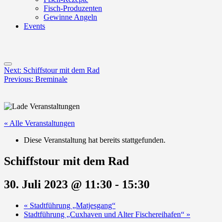
Fisch-Produzenten
Gewinne Angeln
Events
Menu
Post
Next:
Schiffstour mit dem Rad
Previous:
Breminale
navigation
« Alle Veranstaltungen
Diese Veranstaltung hat bereits stattgefunden.
Schiffstour mit dem Rad
30. Juli 2023 @ 11:30
-
15:30
«
Stadtführung „Matjesgang“
Stadtführung „Cuxhaven und Alter Fischereihafen“
»