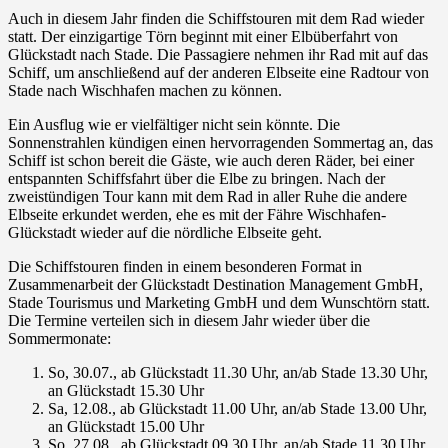
Auch in diesem Jahr finden die Schiffstouren mit dem Rad wieder
statt. Der einzigartige Törn beginnt mit einer Elbüberfahrt von
Glückstadt nach Stade. Die Passagiere nehmen ihr Rad mit auf das
Schiff, um anschließend auf der anderen Elbseite eine Radtour von
Stade nach Wischhafen machen zu können.
Ein Ausflug wie er vielfältiger nicht sein könnte. Die
Sonnenstrahlen kündigen einen hervorragenden Sommertag an, das
Schiff ist schon bereit die Gäste, wie auch deren Räder, bei einer
entspannten Schiffsfahrt über die Elbe zu bringen. Nach der
zweistündigen Tour kann mit dem Rad in aller Ruhe die andere
Elbseite erkundet werden, ehe es mit der Fähre Wischhafen-
Glückstadt wieder auf die nördliche Elbseite geht.
Die Schiffstouren finden in einem besonderen Format in
Zusammenarbeit der Glückstadt Destination Management GmbH,
Stade Tourismus und Marketing GmbH und dem Wunschtörn statt.
Die Termine verteilen sich in diesem Jahr wieder über die
Sommermonate:
So, 30.07., ab Glückstadt 11.30 Uhr, an/ab Stade 13.30 Uhr,
an Glückstadt 15.30 Uhr
Sa, 12.08., ab Glückstadt 11.00 Uhr, an/ab Stade 13.00 Uhr,
an Glückstadt 15.00 Uhr
So, 27.08., ab Glückstadt 09.30 Uhr, an/ab Stade 11.30 Uhr,