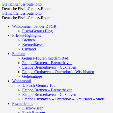
Schiffstour
Fischgenussroute
Deutsche Fisch-Genuss-Route
mit
Schiffstour
Fischgenussroute
dem
Deutsche Fisch-Genuss-Route
mit
Rad
Skip
Willkommen bei der DFGR
dem
to
Fisch-Genuss Blog
–
Rad
content
Erlebnishighlights
Fischgenussroute
Bremen
–
Bremerhaven
Fischgenussroute
Cuxland
Radtour
Genuss-Touren mit dem Rad
Etappe Bremen – Bremerhaven
Etappe Bremerhaven – Cuxhaven
Etappe Cuxhaven – Otterndorf – Wischhafen
Geheimtipps
Wohnmobil
1. Fisch-Genuss-Tour
Etappe Bremen – Bremerhaven
Etappe Bremerhaven – Cuxhaven
Etappe Cuxhaven – Otterndorf – Krautsand – Stade
Fischerlebnis
Fisch-Wissen
Fisch-Rezepte