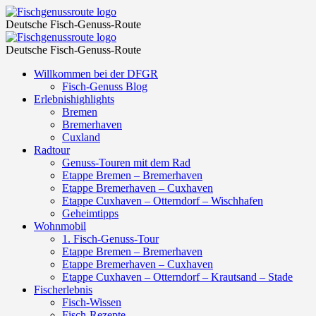
Fisch-
Fischgenussroute
Deutsche Fisch-Genuss-Route
Lexikon
Fisch-
Fischgenussroute
–
Deutsche Fisch-Genuss-Route
Lexikon
Fischgenussroute
Skip
Willkommen bei der DFGR
–
to
Fisch-Genuss Blog
Fischgenussroute
content
Erlebnishighlights
Bremen
Bremerhaven
Cuxland
Radtour
Genuss-Touren mit dem Rad
Etappe Bremen – Bremerhaven
Etappe Bremerhaven – Cuxhaven
Etappe Cuxhaven – Otterndorf – Wischhafen
Geheimtipps
Wohnmobil
1. Fisch-Genuss-Tour
Etappe Bremen – Bremerhaven
Etappe Bremerhaven – Cuxhaven
Etappe Cuxhaven – Otterndorf – Krautsand – Stade
Fischerlebnis
Fisch-Wissen
Fisch-Rezepte