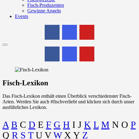
Fisch-Produzenten
Gewinne Angeln
Events
Menu
Fisch-Lexikon
Das Fisch-Lexikon enthält einen Überblick verschiedenster Fisch-
Arten. Werden Sie auch #fischverliebt und klicken sich durch unser
ausführliches Lexikon.
A
B
C
D
E
F
G
H
I J
K
L
M
N O
P
Q
R
S
T
U V
W
X Y
Z