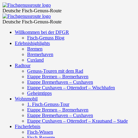
Conference
Fischgenussroute
Deutsche Fisch-Genuss-Route
Center
Conference
Fischgenussroute
–
Deutsche Fisch-Genuss-Route
Center
Fischgenussroute
Skip
Willkommen bei der DFGR
–
to
Fisch-Genuss Blog
Fischgenussroute
content
Erlebnishighlights
Bremen
Bremerhaven
Cuxland
Radtour
Genuss-Touren mit dem Rad
Etappe Bremen – Bremerhaven
Etappe Bremerhaven – Cuxhaven
Etappe Cuxhaven – Otterndorf – Wischhafen
Geheimtipps
Wohnmobil
1. Fisch-Genuss-Tour
Etappe Bremen – Bremerhaven
Etappe Bremerhaven – Cuxhaven
Etappe Cuxhaven – Otterndorf – Krautsand – Stade
Fischerlebnis
Fisch-Wissen
Fisch-Rezepte