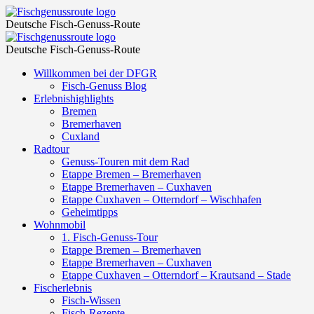
dish
Fischgenussroute
Deutsche Fisch-Genuss-Route
–
dish
Fischgenussroute
Fischgenussroute
Deutsche Fisch-Genuss-Route
–
Skip
Willkommen bei der DFGR
Fischgenussroute
to
Fisch-Genuss Blog
content
Erlebnishighlights
Bremen
Bremerhaven
Cuxland
Radtour
Genuss-Touren mit dem Rad
Etappe Bremen – Bremerhaven
Etappe Bremerhaven – Cuxhaven
Etappe Cuxhaven – Otterndorf – Wischhafen
Geheimtipps
Wohnmobil
1. Fisch-Genuss-Tour
Etappe Bremen – Bremerhaven
Etappe Bremerhaven – Cuxhaven
Etappe Cuxhaven – Otterndorf – Krautsand – Stade
Fischerlebnis
Fisch-Wissen
Fisch-Rezepte