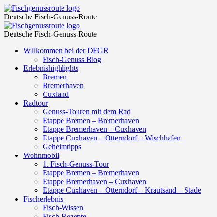
Fischkarussell
Fischgenussroute
Deutsche Fisch-Genuss-Route
–
Fischkarussell
Fischgenussroute
Fischgenussroute
Deutsche Fisch-Genuss-Route
–
Skip
Willkommen bei der DFGR
Fischgenussroute
to
Fisch-Genuss Blog
content
Erlebnishighlights
Bremen
Bremerhaven
Cuxland
Radtour
Genuss-Touren mit dem Rad
Etappe Bremen – Bremerhaven
Etappe Bremerhaven – Cuxhaven
Etappe Cuxhaven – Otterndorf – Wischhafen
Geheimtipps
Wohnmobil
1. Fisch-Genuss-Tour
Etappe Bremen – Bremerhaven
Etappe Bremerhaven – Cuxhaven
Etappe Cuxhaven – Otterndorf – Krautsand – Stade
Fischerlebnis
Fisch-Wissen
Fisch-Rezepte