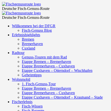
Fischrondell
Fischgenussroute
Deutsche Fisch-Genuss-Route
–
Fischrondell
Fischgenussroute
Fischgenussroute
Deutsche Fisch-Genuss-Route
–
Skip
Willkommen bei der DFGR
Fischgenussroute
to
Fisch-Genuss Blog
content
Erlebnishighlights
Bremen
Bremerhaven
Cuxland
Radtour
Genuss-Touren mit dem Rad
Etappe Bremen – Bremerhaven
Etappe Bremerhaven – Cuxhaven
Etappe Cuxhaven – Otterndorf – Wischhafen
Geheimtipps
Wohnmobil
1. Fisch-Genuss-Tour
Etappe Bremen – Bremerhaven
Etappe Bremerhaven – Cuxhaven
Etappe Cuxhaven – Otterndorf – Krautsand – Stade
Fischerlebnis
Fisch-Wissen
Fisch-Rezepte