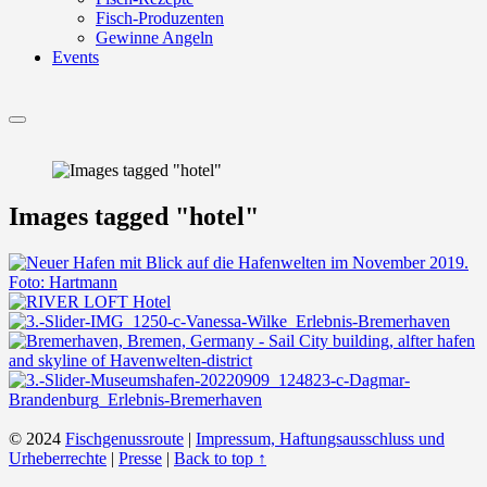
Fisch-Produzenten
Gewinne Angeln
Events
Menu
Images tagged "hotel"
© 2024
Fischgenussroute
|
Impressum, Haftungsausschluss und
Urheberrechte
|
Presse
|
Back to top ↑