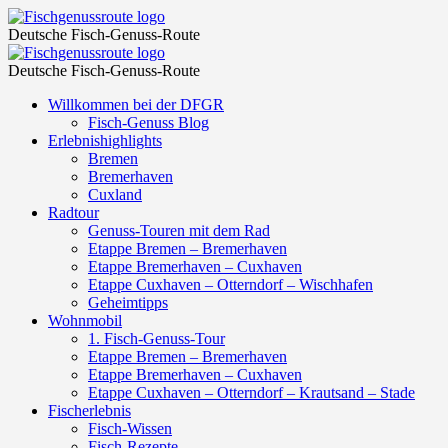
hotel
Fischgenussroute
Deutsche Fisch-Genuss-Route
–
hotel
Fischgenussroute
Fischgenussroute
Deutsche Fisch-Genuss-Route
–
Skip
Willkommen bei der DFGR
Fischgenussroute
to
Fisch-Genuss Blog
content
Erlebnishighlights
Bremen
Bremerhaven
Cuxland
Radtour
Genuss-Touren mit dem Rad
Etappe Bremen – Bremerhaven
Etappe Bremerhaven – Cuxhaven
Etappe Cuxhaven – Otterndorf – Wischhafen
Geheimtipps
Wohnmobil
1. Fisch-Genuss-Tour
Etappe Bremen – Bremerhaven
Etappe Bremerhaven – Cuxhaven
Etappe Cuxhaven – Otterndorf – Krautsand – Stade
Fischerlebnis
Fisch-Wissen
Fisch-Rezepte