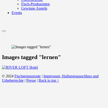
Fisch-Produzenten
Gewinne Angeln
Events
Menu
Images tagged "lernen"
© 2024
Fischgenussroute
|
Impressum, Haftungsausschluss und
Urheberrechte
|
Presse
|
Back to top ↑