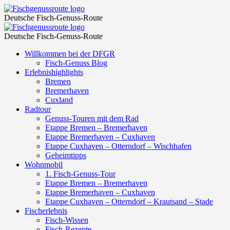
lernen
Fischgenussroute
Deutsche Fisch-Genuss-Route
–
lernen
Fischgenussroute
Fischgenussroute
Deutsche Fisch-Genuss-Route
–
Skip
Willkommen bei der DFGR
Fischgenussroute
to
Fisch-Genuss Blog
content
Erlebnishighlights
Bremen
Bremerhaven
Cuxland
Radtour
Genuss-Touren mit dem Rad
Etappe Bremen – Bremerhaven
Etappe Bremerhaven – Cuxhaven
Etappe Cuxhaven – Otterndorf – Wischhafen
Geheimtipps
Wohnmobil
1. Fisch-Genuss-Tour
Etappe Bremen – Bremerhaven
Etappe Bremerhaven – Cuxhaven
Etappe Cuxhaven – Otterndorf – Krautsand – Stade
Fischerlebnis
Fisch-Wissen
Fisch-Rezepte