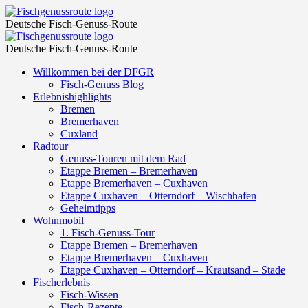
salmon
Fischgenussroute
Deutsche Fisch-Genuss-Route
–
salmon
Fischgenussroute
Fischgenussroute
Deutsche Fisch-Genuss-Route
–
Skip
Willkommen bei der DFGR
Fischgenussroute
to
Fisch-Genuss Blog
content
Erlebnishighlights
Bremen
Bremerhaven
Cuxland
Radtour
Genuss-Touren mit dem Rad
Etappe Bremen – Bremerhaven
Etappe Bremerhaven – Cuxhaven
Etappe Cuxhaven – Otterndorf – Wischhafen
Geheimtipps
Wohnmobil
1. Fisch-Genuss-Tour
Etappe Bremen – Bremerhaven
Etappe Bremerhaven – Cuxhaven
Etappe Cuxhaven – Otterndorf – Krautsand – Stade
Fischerlebnis
Fisch-Wissen
Fisch-Rezepte