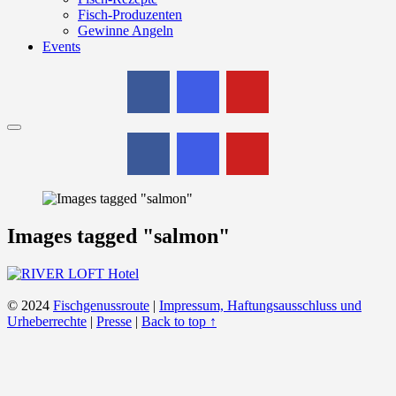
Fisch-Produzenten
Gewinne Angeln
Events
Menu
Images tagged "salmon"
© 2024
Fischgenussroute
|
Impressum, Haftungsausschluss und
Urheberrechte
|
Presse
|
Back to top ↑