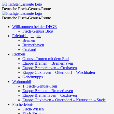
Takelage
Fischgenussroute
Deutsche Fisch-Genuss-Route
–
Takelage
Fischgenussroute
Fischgenussroute
Deutsche Fisch-Genuss-Route
–
Skip
Willkommen bei der DFGR
Fischgenussroute
to
Fisch-Genuss Blog
content
Erlebnishighlights
Bremen
Bremerhaven
Cuxland
Radtour
Genuss-Touren mit dem Rad
Etappe Bremen – Bremerhaven
Etappe Bremerhaven – Cuxhaven
Etappe Cuxhaven – Otterndorf – Wischhafen
Geheimtipps
Wohnmobil
1. Fisch-Genuss-Tour
Etappe Bremen – Bremerhaven
Etappe Bremerhaven – Cuxhaven
Etappe Cuxhaven – Otterndorf – Krautsand – Stade
Fischerlebnis
Fisch-Wissen
Fisch-Rezepte