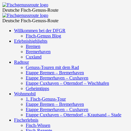
Veranstaltungen
Fischgenussroute
Deutsche Fisch-Genuss-Route
aus
Veranstaltungen
Fischgenussroute
8.
Deutsche Fisch-Genuss-Route
aus
Juli
Skip
Willkommen bei der DFGR
8.
to
Fisch-Genuss Blog
2022
Juli
content
Erlebnishighlights
–
Bremen
2022
Bremerhaven
28.
–
Cuxland
Oktober
Radtour
28.
Genuss-Touren mit dem Rad
2022
Oktober
Etappe Bremen – Bremerhaven
–
Etappe Bremerhaven – Cuxhaven
2022
Etappe Cuxhaven – Otterndorf – Wischhafen
Seite 2
–
Geheimtipps
–
Wohnmobil
Seite 2
1. Fisch-Genuss-Tour
Fischgenussroute
–
Etappe Bremen – Bremerhaven
Etappe Bremerhaven – Cuxhaven
Fischgenussroute
Etappe Cuxhaven – Otterndorf – Krautsand – Stade
Fischerlebnis
Fisch-Wissen
Fisch-Rezepte