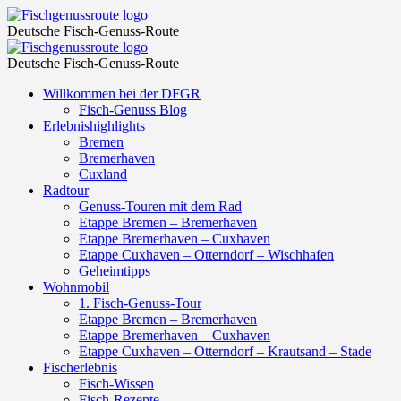
Seil_Pixabay
Fischgenussroute
Deutsche Fisch-Genuss-Route
–
Seil_Pixabay
Fischgenussroute
Fischgenussroute
Deutsche Fisch-Genuss-Route
–
Skip
Willkommen bei der DFGR
Fischgenussroute
to
Fisch-Genuss Blog
content
Erlebnishighlights
Bremen
Bremerhaven
Cuxland
Radtour
Genuss-Touren mit dem Rad
Etappe Bremen – Bremerhaven
Etappe Bremerhaven – Cuxhaven
Etappe Cuxhaven – Otterndorf – Wischhafen
Geheimtipps
Wohnmobil
1. Fisch-Genuss-Tour
Etappe Bremen – Bremerhaven
Etappe Bremerhaven – Cuxhaven
Etappe Cuxhaven – Otterndorf – Krautsand – Stade
Fischerlebnis
Fisch-Wissen
Fisch-Rezepte