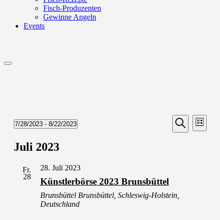
Fisch-Produzenten
Gewinne Angeln
Events
Menu
Veransta
Vera
7/28/2023
 - 
8/22/2023
Liste
Ansic
Suche
Datum
Suche
Navi
wählen.
Juli 2023
und
Ansichten
28. Juli 2023
Fr.
Navigati
28
Künstlerbörse 2023 Brunsbüttel
Brunsbüttel
Brunsbüttel, Schleswig-Holstein,
Deutschland