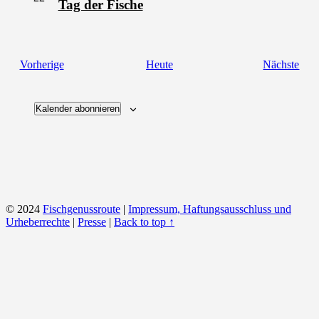
Tag der Fische
Veranstaltungen
Vera
Vorherige
Heute
Nächste
Kalender abonnieren
© 2024
Fischgenussroute
|
Impressum, Haftungsausschluss und
Urheberrechte
|
Presse
|
Back to top ↑