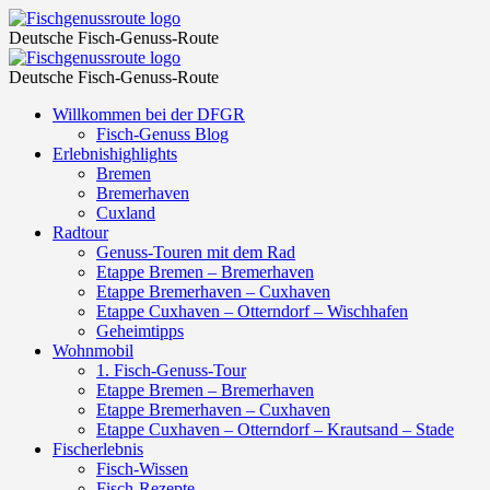
Veranstaltungen
Fischgenussroute
Deutsche Fisch-Genuss-Route
aus
Veranstaltungen
Fischgenussroute
8.
Deutsche Fisch-Genuss-Route
aus
Juli
Skip
Willkommen bei der DFGR
8.
to
Fisch-Genuss Blog
2022
Juli
content
Erlebnishighlights
–
Bremen
2022
Bremerhaven
28.
–
Cuxland
Oktober
Radtour
28.
Genuss-Touren mit dem Rad
2022
Oktober
Etappe Bremen – Bremerhaven
–
Etappe Bremerhaven – Cuxhaven
2022
Etappe Cuxhaven – Otterndorf – Wischhafen
Seite 2
–
Geheimtipps
–
Wohnmobil
Seite 2
1. Fisch-Genuss-Tour
Fischgenussroute
–
Etappe Bremen – Bremerhaven
Etappe Bremerhaven – Cuxhaven
Fischgenussroute
Etappe Cuxhaven – Otterndorf – Krautsand – Stade
Fischerlebnis
Fisch-Wissen
Fisch-Rezepte