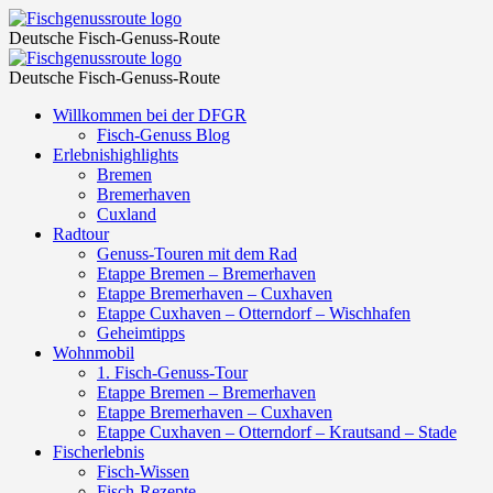
Veranstaltungen
Fischgenussroute
Deutsche Fisch-Genuss-Route
aus
Veranstaltungen
Fischgenussroute
8.
Deutsche Fisch-Genuss-Route
aus
Juli
Skip
Willkommen bei der DFGR
8.
to
Fisch-Genuss Blog
2022
Juli
content
Erlebnishighlights
–
Bremen
2022
Bremerhaven
28.
–
Cuxland
Oktober
Radtour
28.
Genuss-Touren mit dem Rad
2022
Oktober
Etappe Bremen – Bremerhaven
–
Etappe Bremerhaven – Cuxhaven
2022
Etappe Cuxhaven – Otterndorf – Wischhafen
Seite 2
–
Geheimtipps
–
Wohnmobil
Seite 2
1. Fisch-Genuss-Tour
Fischgenussroute
–
Etappe Bremen – Bremerhaven
Etappe Bremerhaven – Cuxhaven
Fischgenussroute
Etappe Cuxhaven – Otterndorf – Krautsand – Stade
Fischerlebnis
Fisch-Wissen
Fisch-Rezepte